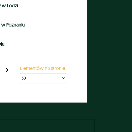
w w Łodzi
 w Poznaniu
wiu
Elementów na stronie: