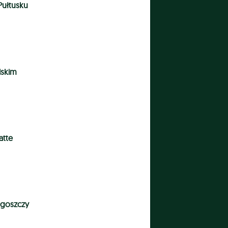
Pułtusku
lskim
atte
dgoszczy