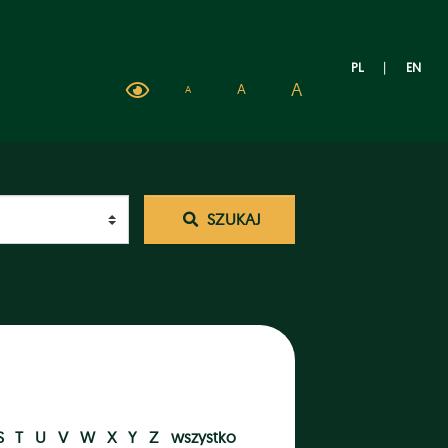
PL
|
EN
A
A
A
SZUKAJ
S
T
U
V
W
X
Y
Z
wszystko