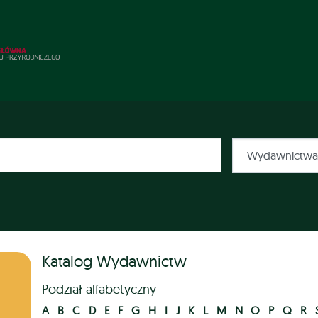
Katalog Wydawnictw
Podział alfabetyczny
A
B
C
D
E
F
G
H
I
J
K
L
M
N
O
P
Q
R