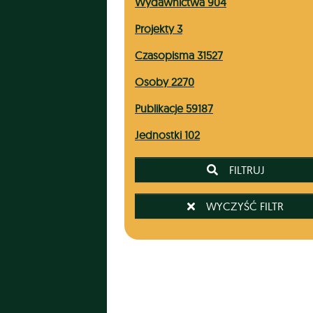
Wydawnictwa 904
Projekty 3
Czasopisma 31527
Osoby 2270
Publikacje 59187
Jednostki 102
 FILTRUJ
 WYCZYŚĆ FILTR