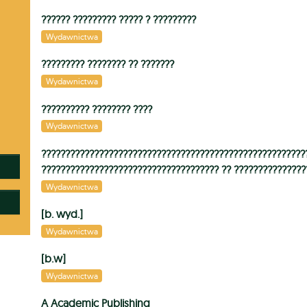
?????? ????????? ????? ? ?????????
Wydawnictwa
????????? ???????? ?? ???????
Wydawnictwa
?????????? ???????? ????
Wydawnictwa
???????????????????????????????????????????????????????
????????????????????????????????????? ?? ???????????????
Wydawnictwa
[b. wyd.]
Wydawnictwa
[b.w]
Wydawnictwa
A Academic Publishing